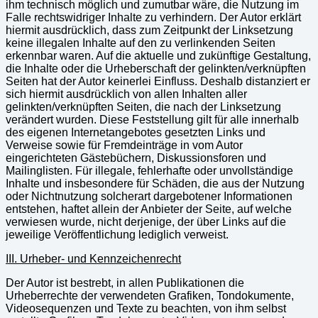
ihm technisch möglich und zumutbar wäre, die Nutzung im
Falle rechtswidriger Inhalte zu verhindern. Der Autor erklärt
hiermit ausdrücklich, dass zum Zeitpunkt der Linksetzung
keine illegalen Inhalte auf den zu verlinkenden Seiten
erkennbar waren. Auf die aktuelle und zukünftige Gestaltung,
die Inhalte oder die Urheberschaft der gelinkten/verknüpften
Seiten hat der Autor keinerlei Einfluss. Deshalb distanziert er
sich hiermit ausdrücklich von allen Inhalten aller
gelinkten/verknüpften Seiten, die nach der Linksetzung
verändert wurden. Diese Feststellung gilt für alle innerhalb
des eigenen Internetangebotes gesetzten Links und
Verweise sowie für Fremdeinträge in vom Autor
eingerichteten Gästebüchern, Diskussionsforen und
Mailinglisten. Für illegale, fehlerhafte oder unvollständige
Inhalte und insbesondere für Schäden, die aus der Nutzung
oder Nichtnutzung solcherart dargebotener Informationen
entstehen, haftet allein der Anbieter der Seite, auf welche
verwiesen wurde, nicht derjenige, der über Links auf die
jeweilige Veröffentlichung lediglich verweist.
III. Urheber- und Kennzeichenrecht
Der Autor ist bestrebt, in allen Publikationen die
Urheberrechte der verwendeten Grafiken, Tondokumente,
Videosequenzen und Texte zu beachten, von ihm selbst